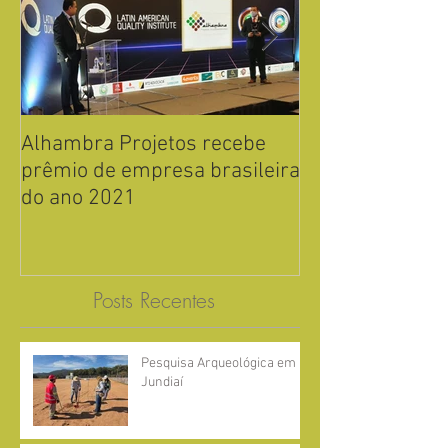
Alhambra Projetos recebe
Alhambra Proje
prêmio de empresa brasileira
o prêmio de e
do ano 2021
brasileira do a
Posts Recentes
Pesquisa Arqueológica em
Jundiaí