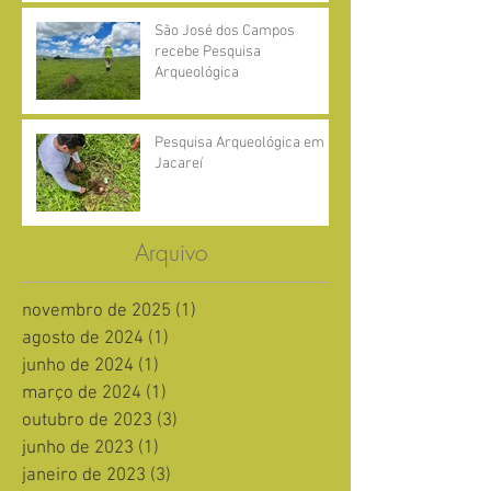
São José dos Campos
recebe Pesquisa
Arqueológica
Pesquisa Arqueológica em
Jacareí
Arquivo
novembro de 2025
(1)
1 post
agosto de 2024
(1)
1 post
junho de 2024
(1)
1 post
março de 2024
(1)
1 post
outubro de 2023
(3)
3 posts
junho de 2023
(1)
1 post
janeiro de 2023
(3)
3 posts