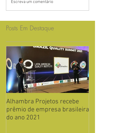
Escreva um comentário
Posts Em Destaque
Alhambra Projetos recebe
Alhambra Proje
prêmio de empresa brasileira
o prêmio de e
do ano 2021
brasileira do a