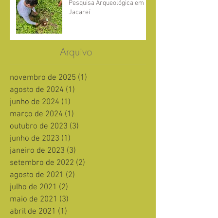
Pesquisa Arqueológica em
Jacareí
Arquivo
novembro de 2025
(1)
1 post
agosto de 2024
(1)
1 post
junho de 2024
(1)
1 post
março de 2024
(1)
1 post
outubro de 2023
(3)
3 posts
junho de 2023
(1)
1 post
janeiro de 2023
(3)
3 posts
setembro de 2022
(2)
2 posts
agosto de 2021
(2)
2 posts
julho de 2021
(2)
2 posts
maio de 2021
(3)
3 posts
abril de 2021
(1)
1 post