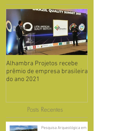
Alhambra Projetos recebe
Alhambra Proje
prêmio de empresa brasileira
o prêmio de e
do ano 2021
brasileira do a
Posts Recentes
Pesquisa Arqueológica em