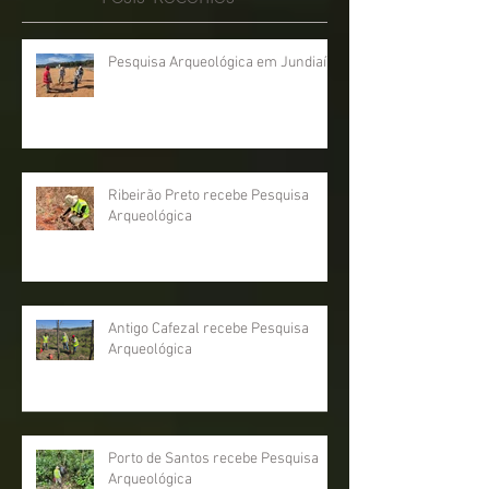
Posts Recentes
Pesquisa Arqueológica em Jundiaí
Ribeirão Preto recebe Pesquisa
Arqueológica
Antigo Cafezal recebe Pesquisa
Arqueológica